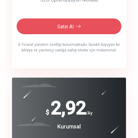
Satın Al
E-Ticaret yönetim özelliği bulunmaktadır. Sürekli büyüyen bir
kitleye ve çevrimiçi varlığa sahip siteler için mükemmel.
crm auto cync
click to call back
240
2,92
$
$
/year
/Ay
track energy costs
Coroprate
Kurumsal
predictive dialing