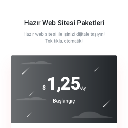
Hazır Web Sitesi Paketleri
Hazır web sitesi ile işinizi dijitale taşıyın!
Tek tıkla, otomatik!
Free
1,25
$
/Ay
Basic
Başlangıç