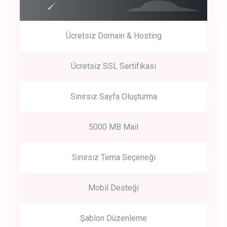
Ücretsiz Domain & Hosting
Get Started
Ücretsiz SSL Sertifikası
Start by trying our service for 30 days free trial no credit card
required.
Sınırsız Sayfa Oluşturma
5000 MB Mail
Sınırsız Tema Seçeneği
Mobil Desteği
Şablon Düzenleme