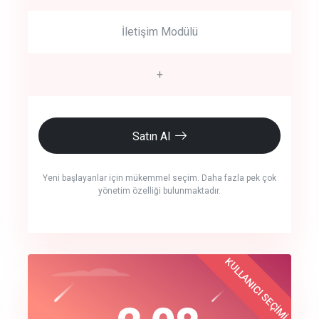
İletişim Modülü
+
Satın Al
Yeni başlayanlar için mükemmel seçim. Daha fazla pek çok
yönetim özelliği bulunmaktadır.
crm auto cync
KULLANICI SEÇİMİ
Best Choice
click to call back