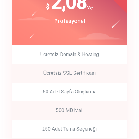
180
2,08
$
$
/year
/Ay
track energy costs
Start Up
Profesyonel
predictive dialing
Ücretsiz Domain & Hosting
Get Started
Ücretsiz SSL Sertifikası
Start by trying our service for 30 days free trial no credit card
required.
50 Adet Sayfa Oluşturma
500 MB Mail
250 Adet Tema Seçeneği